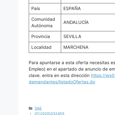
País
ESPAÑA
Comunidad
ANDALUCÍA
Autónoma
Provincia
SEVILLA
Localidad
MARCHENA
Para apuntarse a esta oferta necesitas es
Empleo) en el apartado de anuncio de emp
clave. entra en esta dirección
https://ws
demandantes/listadoOfertas.do
SAE
01\2020\032455