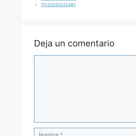
01\2020\032481
Deja un comentario