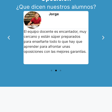
¿Que dicen nuestros alumnos?
Jorge
aradores
El equipo docente es encantador, muy
El primer añ
vidualizado y
cercano y están súper preparados
perdida como
. La
para enseñarte todo lo que hay que
de un océano
ntegral y de
aprender para afrontar unas
estos profes
miso de sus
oposiciones con las mejores garantías.
brújula que 
tor una seña
encontrarme
objetivo.