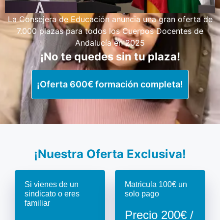
La Consejera de Educación anuncia una gran oferta de
7.000 plazas para todos los Cuerpos Docentes de
Andalucía en 2025
¡No te quedes sin tu plaza!
¡Oferta 600€ formación completa!
¡Nuestra Oferta Exclusiva!
Si vienes de un
Matricula 100€ un
sindicato o eres
solo pago
familiar
Precio 200€ /