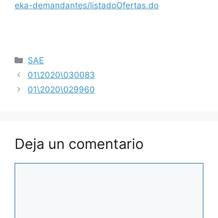
eka-demandantes/listadoOfertas.do
SAE
01\2020\030083
01\2020\029960
Deja un comentario